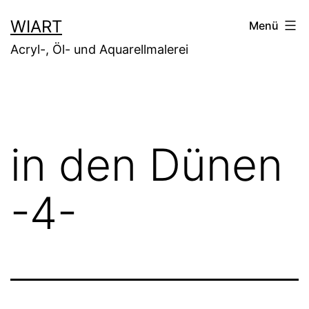
Zum
WIART
Menü
Inhalt
Acryl-, Öl- und Aquarellmalerei
springen
in den Dünen
-4-