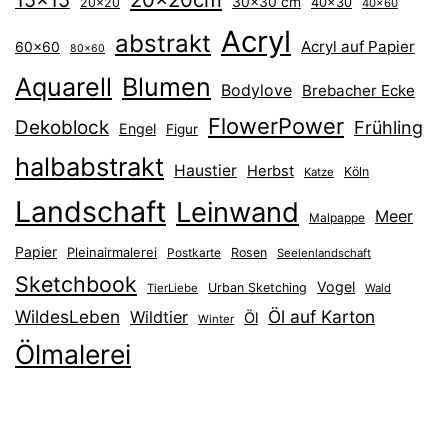
15x15
30x30 cm
40x30
20x20
40x60
Acryl
abstrakt
Acryl auf Papier
60x60
80x60
Aquarell
Blumen
Bodylove
Brebacher Ecke
FlowerPower
Dekoblock
Frühling
Engel
Figur
halbabstrakt
Haustier
Herbst
Köln
Katze
Landschaft
Leinwand
Meer
Malpappe
Papier
Pleinairmalerei
Postkarte
Rosen
Seelenlandschaft
Sketchbook
Vogel
Urban Sketching
TierLiebe
Wald
WildesLeben
Öl auf Karton
Wildtier
Öl
Winter
Ölmalerei