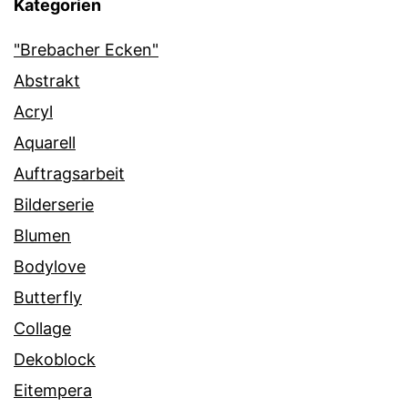
Kategorien
"Brebacher Ecken"
Abstrakt
Acryl
Aquarell
Auftragsarbeit
Bilderserie
Blumen
Bodylove
Butterfly
Collage
Dekoblock
Eitempera