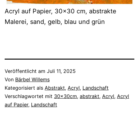
Acryl auf Papier, 30×30 cm, abstrakte
Malerei, sand, gelb, blau und grün
Veröffentlicht am
Juli 11, 2025
Von
Bärbel Willems
Kategorisiert als
Abstrakt
,
Acryl
,
Landschaft
Verschlagwortet mit
30x30cm
,
abstrakt
,
Acryl
,
Acryl
auf Papier
,
Landschaft