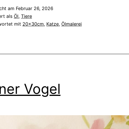
icht am
Februar 26, 2026
ert als
Öl
,
Tiere
wortet mit
20x30cm
,
Katze
,
Ölmalerei
iner Vogel