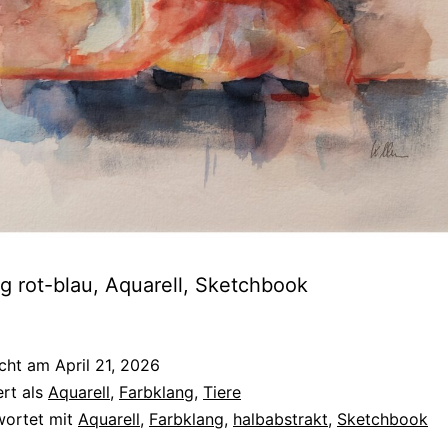
g rot-blau, Aquarell, Sketchbook
icht am
April 21, 2026
ert als
Aquarell
,
Farbklang
,
Tiere
wortet mit
Aquarell
,
Farbklang
,
halbabstrakt
,
Sketchbook