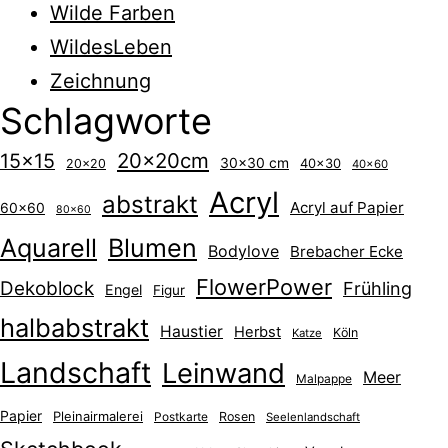
Wilde Farben
WildesLeben
Zeichnung
Schlagworte
20x20cm
15x15
30x30 cm
40x30
20x20
40x60
Acryl
abstrakt
Acryl auf Papier
60x60
80x60
Aquarell
Blumen
Bodylove
Brebacher Ecke
FlowerPower
Dekoblock
Frühling
Engel
Figur
halbabstrakt
Haustier
Herbst
Köln
Katze
Landschaft
Leinwand
Meer
Malpappe
Papier
Pleinairmalerei
Postkarte
Rosen
Seelenlandschaft