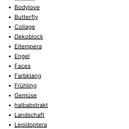
Bodylove
Butterfly
Collage
Dekoblock
Eitempera
Engel
Faces
Farbklang
Frühling
Gemüse
halbabstrakt
Landschaft
Lepidoptera