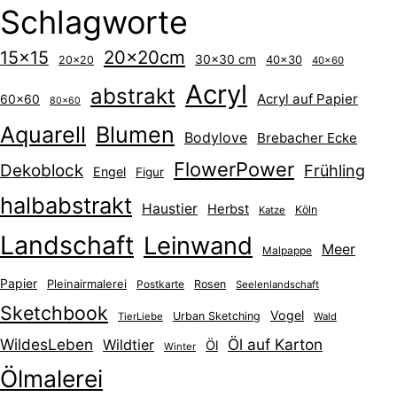
Schlagworte
20x20cm
15x15
30x30 cm
40x30
20x20
40x60
Acryl
abstrakt
Acryl auf Papier
60x60
80x60
Aquarell
Blumen
Bodylove
Brebacher Ecke
FlowerPower
Dekoblock
Frühling
Engel
Figur
halbabstrakt
Haustier
Herbst
Köln
Katze
Landschaft
Leinwand
Meer
Malpappe
Papier
Pleinairmalerei
Postkarte
Rosen
Seelenlandschaft
Sketchbook
Vogel
Urban Sketching
TierLiebe
Wald
WildesLeben
Öl auf Karton
Wildtier
Öl
Winter
Ölmalerei