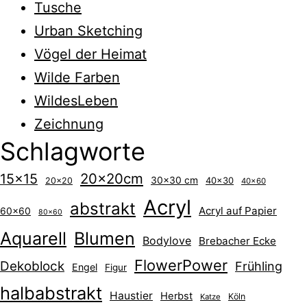
Tusche
Urban Sketching
Vögel der Heimat
Wilde Farben
WildesLeben
Zeichnung
Schlagworte
20x20cm
15x15
30x30 cm
40x30
20x20
40x60
Acryl
abstrakt
Acryl auf Papier
60x60
80x60
Aquarell
Blumen
Bodylove
Brebacher Ecke
FlowerPower
Dekoblock
Frühling
Engel
Figur
halbabstrakt
Haustier
Herbst
Köln
Katze