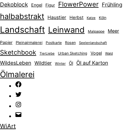
FlowerPower
Dekoblock
Frühling
Engel
Figur
halbabstrakt
Haustier
Herbst
Köln
Katze
Landschaft
Leinwand
Meer
Malpappe
Papier
Pleinairmalerei
Postkarte
Rosen
Seelenlandschaft
Sketchbook
Vogel
Urban Sketching
TierLiebe
Wald
WildesLeben
Öl auf Karton
Wildtier
Öl
Winter
Ölmalerei
Facebook
Twitter
Instagram
E-
Mail
WiArt