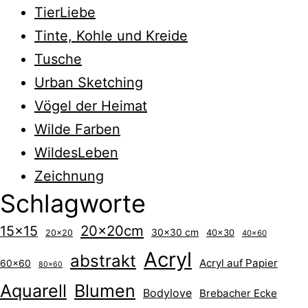
TierLiebe
Tinte, Kohle und Kreide
Tusche
Urban Sketching
Vögel der Heimat
Wilde Farben
WildesLeben
Zeichnung
Schlagworte
20x20cm
15x15
30x30 cm
40x30
20x20
40x60
Acryl
abstrakt
Acryl auf Papier
60x60
80x60
Aquarell
Blumen
Bodylove
Brebacher Ecke