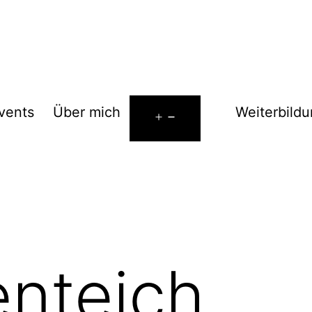
vents
Über mich
Weiterbild
Menü
öffnen
nteich