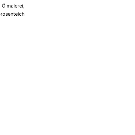
,
Ölmalerei
,
rosenteich