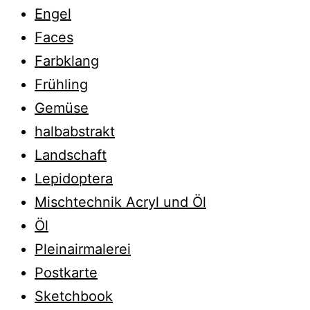
Engel
Faces
Farbklang
Frühling
Gemüse
halbabstrakt
Landschaft
Lepidoptera
Mischtechnik Acryl und Öl
Öl
Pleinairmalerei
Postkarte
Sketchbook