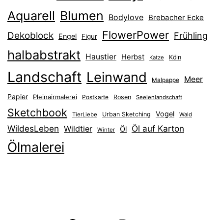
Aquarell
Blumen
Bodylove
Brebacher Ecke
FlowerPower
Dekoblock
Frühling
Engel
Figur
halbabstrakt
Haustier
Herbst
Köln
Katze
Landschaft
Leinwand
Meer
Malpappe
Papier
Pleinairmalerei
Postkarte
Rosen
Seelenlandschaft
Sketchbook
Vogel
Urban Sketching
TierLiebe
Wald
WildesLeben
Öl auf Karton
Wildtier
Öl
Winter
Ölmalerei