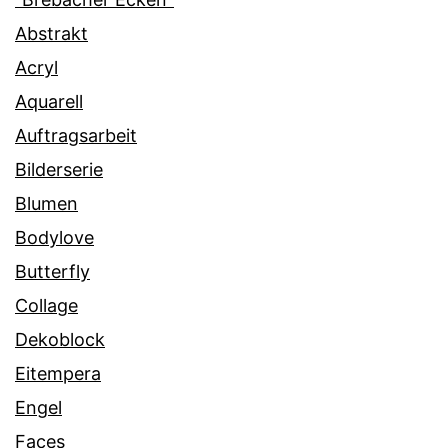
Abstrakt
Acryl
Aquarell
Auftragsarbeit
Bilderserie
Blumen
Bodylove
Butterfly
Collage
Dekoblock
Eitempera
Engel
Faces