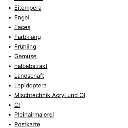
Eitempera
Engel
Faces
Farbklang
Frühling
Gemüse
halbabstrakt
Landschaft
Lepidoptera
Mischtechnik Acryl und Öl
Öl
Pleinairmalerei
Postkarte