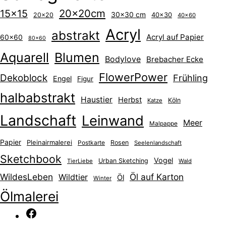
20x20cm
15x15
30x30 cm
40x30
20x20
40x60
Acryl
abstrakt
Acryl auf Papier
60x60
80x60
Aquarell
Blumen
Bodylove
Brebacher Ecke
FlowerPower
Dekoblock
Frühling
Engel
Figur
halbabstrakt
Haustier
Herbst
Köln
Katze
Landschaft
Leinwand
Meer
Malpappe
Papier
Pleinairmalerei
Postkarte
Rosen
Seelenlandschaft
Sketchbook
Vogel
Urban Sketching
TierLiebe
Wald
WildesLeben
Öl auf Karton
Wildtier
Öl
Winter
Ölmalerei
Facebook