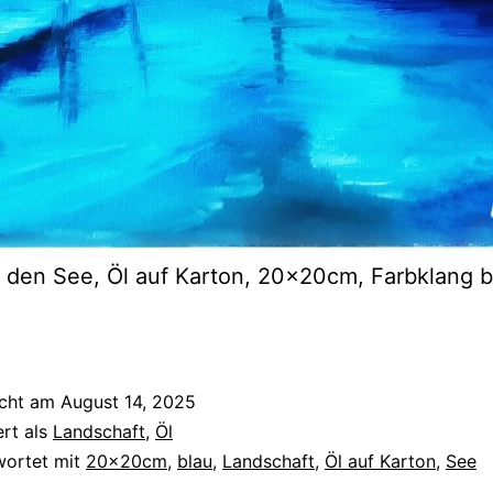
f den See, Öl auf Karton, 20x20cm, Farbklang b
icht am
August 14, 2025
ert als
Landschaft
,
Öl
wortet mit
20x20cm
,
blau
,
Landschaft
,
Öl auf Karton
,
See