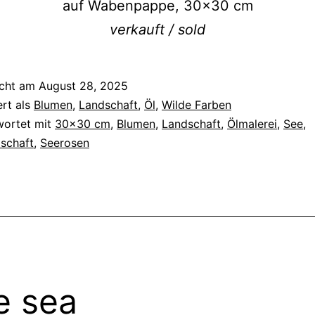
auf Wabenpappe, 30×30 cm
verkauft / sold
icht am
August 28, 2025
ert als
Blumen
,
Landschaft
,
Öl
,
Wilde Farben
wortet mit
30x30 cm
,
Blumen
,
Landschaft
,
Ölmalerei
,
See
,
schaft
,
Seerosen
e sea